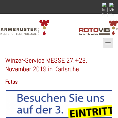
Skip to main content
Skip to search
En |
De
toggle
Secondary menu
Winzer-Service MESSE 27.+28.
November 2019 in Karlsruhe
Fotos